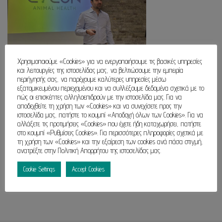
Χρησιμοποιούμε «Cookies» για να ενεργοποιήσουμε τις βασικές υπηρεσίες
και λειτουργίες της ιστοσελίδας μας, να βελτιώσουμε την εμπειρία
περιήγησής σας, να παρέχουμε καλύτερες υπηρεσίες μέσω
εξατομικευμένου περιεχομένου και να συλλέξουμε δεδομένα σχετικά με το
πώς οι επισκέπτες αλληλοεπιδρούν με την ιστοσελίδα μας. Για να
αποδεχθείτε τη χρήση των «Cookies» και να συνεχίσετε προς την
ιστοσελίδα μας, πατήστε το κουμπί «Αποδοχή όλων των Cookies». Για να
αλλάξετε τις προτιμήσεις «Cookies» που έχετε ήδη καταχωρήσει, πατήστε
στο κουμπί «Ρυθμίσεις Cookies». Για περισσότερες πληροφορίες σχετικά με
τη χρήση των «Cookies» και την εξαίρεση των cookies ανά πάσα στιγμή,
ανατρέξτε στην Πολιτική Απορρήτου της ιστοσελίδας μας.
Cookie Settings
Accept Cookies