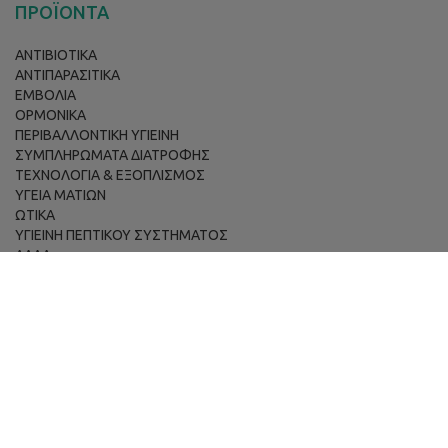
ΠΡΟΪΟΝΤΑ
ΑΝΤΙΒΙΟΤΙΚΑ
ΑΝΤΙΠΑΡΑΣΙΤΙΚΑ
ΕΜΒΟΛΙΑ
ΟΡΜΟΝΙΚΑ
ΠΕΡΙΒΑΛΛΟΝΤΙΚΗ ΥΓΙΕΙΝΗ
ΣΥΜΠΛΗΡΩΜΑΤΑ ΔΙΑΤΡΟΦΗΣ
ΤΕΧΝΟΛΟΓΙΑ & ΕΞΟΠΛΙΣΜΟΣ
ΥΓΕΙΑ ΜΑΤΙΩΝ
ΩΤΙΚΑ
ΥΓΙΕΙΝΗ ΠΕΠΤΙΚΟΥ ΣΥΣΤΗΜΑΤΟΣ
ΑΛΛΑ
ΠΑΡΑΓΓΕΛΙΕΣ ΜΕΣΩ E-SHOP
Εγγραφή
|
Σύνδεση
Όροι & Προϋποθέσεις Παραγγελίας