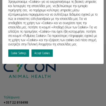
Χρησιμοποιούμε «Cookies» για να ενεργοποιήσουμε τις βασικές υπηρεσίες
και λειτουργίες της ιστοσελίδας μας, να βελτιώσουμε την εμπειρία
περιήγησής σας, να παρέχουμε καλύτερες υπηρεσίες μέσω
εξατομικευμένου περιεχομένου και να συλλέξουμε δεδομένα σχετικά με το
πώς οι επισκέπτες αλληλοεπιδρούν με την ιστοσελίδα μας. Για να
αποδεχθείτε τη χρήση των «Cookies» και να συνεχίσετε προς την
ιστοσελίδα μας, πατήστε το κουμπί «Αποδοχή όλων των Cookies». Για να
αλλάξετε τις προτιμήσεις «Cookies» που έχετε ήδη καταχωρήσει, πατήστε
στο κουμπί «Ρυθμίσεις Cookies». Για περισσότερες πληροφορίες σχετικά με
τη χρήση των «Cookies» και την εξαίρεση των cookies ανά πάσα στιγμή,
ανατρέξτε στην Πολιτική Απορρήτου της ιστοσελίδας μας.
Cookie Settings
Accept Cookies
Τηλέφωνο:
+357 22 818498