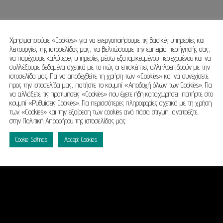
Χρησιμοποιούμε «Cookies» για να ενεργοποιήσουμε τις βασικές υπηρεσίες και
λειτουργίες της ιστοσελίδας μας, να βελτιώσουμε την εμπειρία περιήγησής σας,
να παρέχουμε καλύτερες υπηρεσίες μέσω εξατομικευμένου περιεχομένου και να
συλλέξουμε δεδομένα σχετικά με το πώς οι επισκέπτες αλληλοεπιδρούν με την
ιστοσελίδα μας. Για να αποδεχθείτε τη χρήση των «Cookies» και να συνεχίσετε
προς την ιστοσελίδα μας, πατήστε το κουμπί «Αποδοχή όλων των Cookies». Για
να αλλάξετε τις προτιμήσεις «Cookies» που έχετε ήδη καταχωρήσει, πατήστε στο
κουμπί «Ρυθμίσεις Cookies». Για περισσότερες πληροφορίες σχετικά με τη χρήση
των «Cookies» και την εξαίρεση των cookies ανά πάσα στιγμή, ανατρέξτε
στην Πολιτική Απορρήτου της ιστοσελίδας μας.
Cookie Settings
Accept Cookies