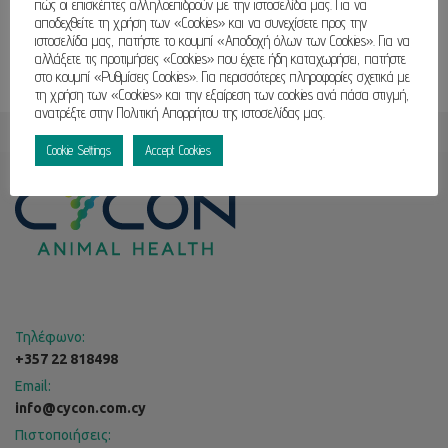
πώς οι επισκέπτες αλληλοεπιδρούν με την ιστοσελίδα μας. Για να
αποδεχθείτε τη χρήση των «Cookies» και να συνεχίσετε προς την
ιστοσελίδα μας, πατήστε το κουμπί «Αποδοχή όλων των Cookies». Για να
αλλάξετε τις προτιμήσεις «Cookies» που έχετε ήδη καταχωρήσει, πατήστε
στο κουμπί «Ρυθμίσεις Cookies». Για περισσότερες πληροφορίες σχετικά με
τη χρήση των «Cookies» και την εξαίρεση των cookies ανά πάσα στιγμή,
ανατρέξτε στην Πολιτική Απορρήτου της ιστοσελίδας μας.
Cookie Settings
Accept Cookies
Τηλέφωνο:
+357 22 818498
Email:
info@cycon.com.cy
Πιστοποιήσεις: