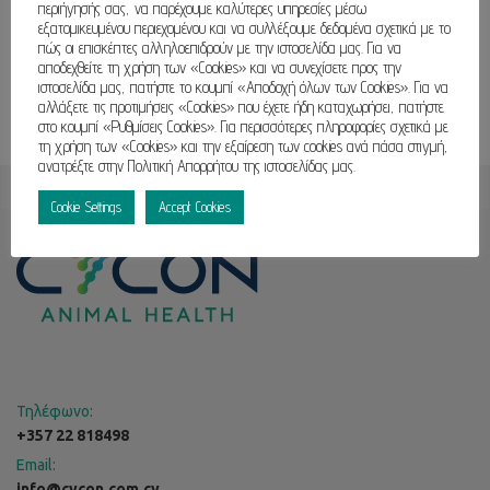
περιήγησής σας, να παρέχουμε καλύτερες υπηρεσίες μέσω
εξατομικευμένου περιεχομένου και να συλλέξουμε δεδομένα σχετικά με το
πώς οι επισκέπτες αλληλοεπιδρούν με την ιστοσελίδα μας. Για να
αποδεχθείτε τη χρήση των «Cookies» και να συνεχίσετε προς την
ιστοσελίδα μας, πατήστε το κουμπί «Αποδοχή όλων των Cookies». Για να
αλλάξετε τις προτιμήσεις «Cookies» που έχετε ήδη καταχωρήσει, πατήστε
στο κουμπί «Ρυθμίσεις Cookies». Για περισσότερες πληροφορίες σχετικά με
τη χρήση των «Cookies» και την εξαίρεση των cookies ανά πάσα στιγμή,
ανατρέξτε στην Πολιτική Απορρήτου της ιστοσελίδας μας.
Cookie Settings
Accept Cookies
Τηλέφωνο:
+357 22 818498
Email:
info@cycon.com.cy