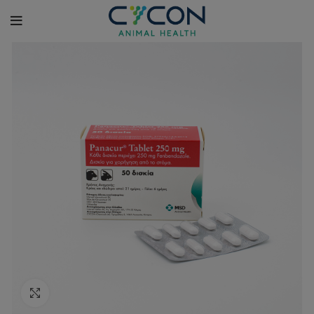
Κλικ για μεγέθυνση