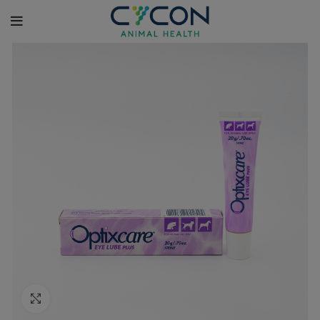
Κλικ για μεγέθυνση