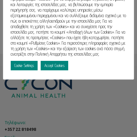
και λειτουργίες της ιστοσελίδας μας, να βελτιώσουμε την εμπειρία
περιήγησής σας, να παρέχουμε καλύτερες υπηρεσίες μέσω
εξατομικευμένου περιεχομένου και να συλλέξουμε δεδομένα σχετικά με το
πώς οι επισκέπτες αλληλοεπιδρούν με την ιστοσελίδα μας. Για να
αποδεχθείτε τη χρήση των «Cookies» και να συνεχίσετε προς την
ιστοσελίδα μας, πατήστε το κουμπί «Αποδοχή όλων των Cookies». Για να
αλλάξετε τις προτιμήσεις «Cookies» που έχετε ήδη καταχωρήσει, πατήστε
στο κουμπί «Ρυθμίσεις Cookies». Για περισσότερες πληροφορίες σχετικά με
τη χρήση των «Cookies» και την εξαίρεση των cookies ανά πάσα στιγμή,
ανατρέξτε στην Πολιτική Απορρήτου της ιστοσελίδας μας.
Cookie Settings
Accept Cookies
Τηλέφωνο:
+357 22 818498