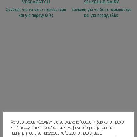
VESPACATCH
SENSEHUB DAIRY
Σύνδεση για να δείτε περισσότερα
Σύνδεση για να δείτε περισσότερα
και για παραγγελίες
και για παραγγελίες
Χρησιμοποιούμε «Cookies» για να ενεργοποιήσουμε τις βασικές υπηρεσίες
και λειτουργίες της ιστοσελίδας μας, να βελτιώσουμε την εμπειρία
περιήγησής σας, να παρέχουμε καλύτερες υπηρεσίες μέσω