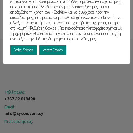
εξατομικευμένου περιεχομένου και να συλλέξουμε δεδομένα σχετικά με το
πώς οι επισκέπτες αλληλοεπιδρούν με την ιστοσελίδα μας. Για να
αποδεχθείτε τη χρήση των «Cookies» και να συνεχίσετε προς την
ιστοσελίδα μας, πατήστε το κουμπί «Αποδοχή όλων των Cookies». Για να
αλλάξετε τις προτιμήσεις «Cookies» που έχετε ήδη καταχωρήσει, πατήστε
στο κουμπί «Ρυθμίσεις Cookies». Για περισσότερες πληροφορίες σχετικά με
τη χρήση των «Cookies» και την εξαίρεση των cookies ανά πάσα στιγμή,
ανατρέξτε στην Πολιτική Απορρήτου της ιστοσελίδας μας.
Cookie Settings
Accept Cookies
Τηλέφωνο:
+357 22 818498
Email:
info@cycon.com.cy
Πιστοποιήσεις: