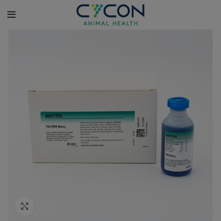
Κλικ για μεγέθυνση