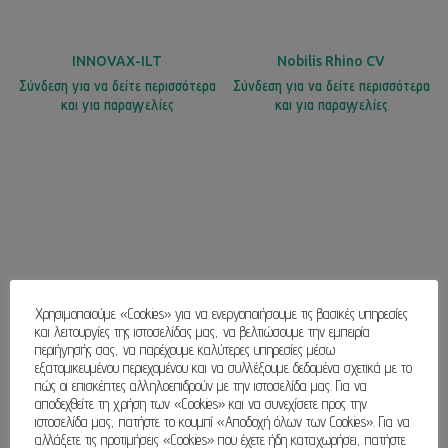
INNOVAX-ILT
Nobilis Rhino CV
Σύνδεση για να δείτε περισσότερα
Σύνδεση για να δείτε περισσότερα
και για παραγγελίες
και για παραγγελίες
Χρησιμοποιούμε «Cookies» για να ενεργοποιήσουμε τις βασικές υπηρεσίες
και λειτουργίες της ιστοσελίδας μας, να βελτιώσουμε την εμπειρία
περιήγησής σας, να παρέχουμε καλύτερες υπηρεσίες μέσω
εξατομικευμένου περιεχομένου και να συλλέξουμε δεδομένα σχετικά με το
πώς οι επισκέπτες αλληλοεπιδρούν με την ιστοσελίδα μας. Για να
αποδεχθείτε τη χρήση των «Cookies» και να συνεχίσετε προς την
ιστοσελίδα μας, πατήστε το κουμπί «Αποδοχή όλων των Cookies». Για να
αλλάξετε τις προτιμήσεις «Cookies» που έχετε ήδη καταχωρήσει, πατήστε