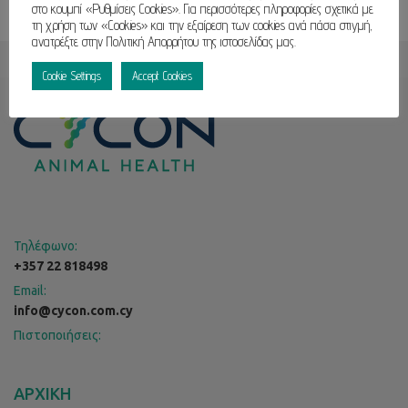
στο κουμπί «Ρυθμίσεις Cookies». Για περισσότερες πληροφορίες σχετικά με
τη χρήση των «Cookies» και την εξαίρεση των cookies ανά πάσα στιγμή,
ανατρέξτε στην Πολιτική Απορρήτου της ιστοσελίδας μας.
Cookie Settings
Accept Cookies
Τηλέφωνο:
+357 22 818498
Email:
info@cycon.com.cy
Πιστοποιήσεις:
ΑΡΧΙΚΗ