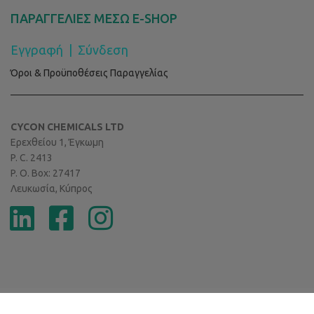
ΠΑΡΑΓΓΕΛΙΕΣ ΜΕΣΩ E-SHOP
Εγγραφή
|
Σύνδεση
Όροι & Προϋποθέσεις Παραγγελίας
CYCON CHEMICALS LTD
Ερεχθείου 1, Έγκωμη
P. C. 2413
P. O. Box: 27417
Λευκωσία, Κύπρος